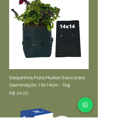
Saquinhos Para Mudas Saco para
Germinação 14x14cm - 1kg
Preço
R$ 34,00