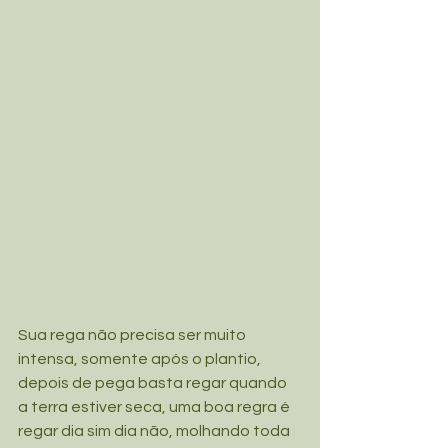
Sua rega não precisa ser muito 
intensa, somente após o plantio, 
depois de pega basta regar quando 
a terra estiver seca, uma boa regra é 
regar dia sim dia não, molhando toda 