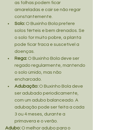
as folhas podem ficar 
amareladas e cair se não regar 
constantemente.
Solo:
 O Buxinho Bola prefere 
solos férteis e bem drenados. Se 
o solo for muito pobre, a planta 
pode ficar fraca e suscetível a 
doenças.
Rega:
 O Buxinho Bola deve ser 
regado regularmente, mantendo 
o solo úmido, mas não 
encharcado.
Adubação:
 O Buxinho Bola deve 
ser adubado periodicamente, 
com um adubo balanceado. A 
adubação pode ser feita a cada 
3 ou 4 meses, durante a 
primavera e o verão.
Adubo:
 O melhor adubo para o 