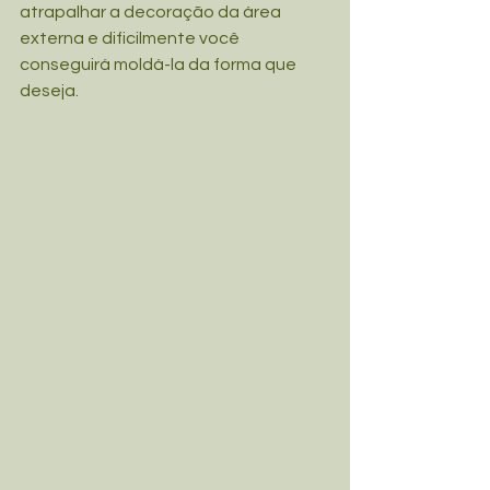
atrapalhar a decoração da área 
externa e dificilmente você 
conseguirá moldá-la da forma que 
deseja.