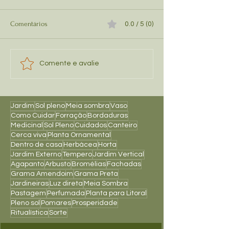
Comentários
0.0 / 5 (0)
Pingo de Ouro
Tuia Holandesa
Comente e avalie
Jardim
Sol pleno
Meia sombra
Vaso
Como Cuidar
Forração
Bordaduras
Medicinal
Sol Pleno
Cuidados
Canteiro
Cerca viva
Planta Ornamental
Dentro de casa
Herbácea
Horta
Jardim Externo
Tempero
Jardim Vertical
Agapanto
Arbusto
Bromélias
Fachadas
Grama Amendoim
Grama Preta
Jardineiras
Luz direta
Meia Sombra
Pastagem
Perfumada
Planta para Litoral
Pleno sol
Pomares
Prosperidade
Ritualística
Sorte