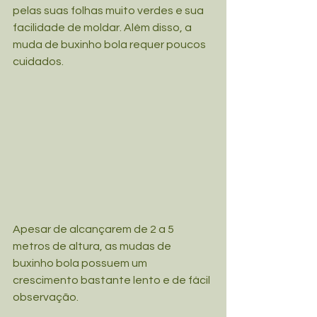
pelas suas folhas muito verdes e sua 
facilidade de moldar. Além disso, a 
muda de buxinho bola requer poucos 
cuidados.
Apesar de alcançarem de 2 a 5 
metros de altura, as mudas de 
buxinho bola possuem um 
crescimento bastante lento e de fácil 
observação.