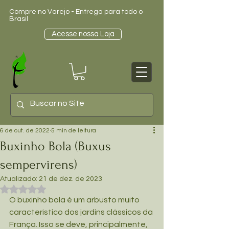
Compre no Varejo - Entrega para todo o
Brasil
Acesse nossa Loja
6 de out. de 2022
5 min de leitura
Buxinho Bola (Buxus
sempervirens)
Atualizado:
21 de dez. de 2023
Avaliado com NaN de 5 estrelas.
O buxinho bola é um arbusto muito 
característico dos jardins clássicos da 
França. Isso se deve, principalmente, 