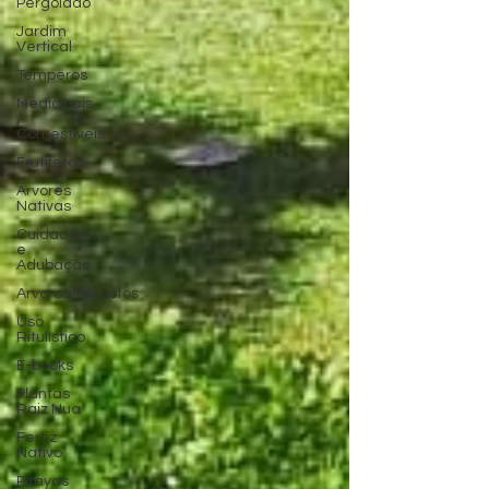
Pergolado
Jardim
Vertical
Temperos
Medicinais
/
Comestíveis
Frutíferas
Árvores
Nativas
Cuidados
e
Adubação
Arvores/Arbustos
Uso
Ritulístico
E-books
Plantas
Raiz Nua
Fertiz
Nativo
Pitayas