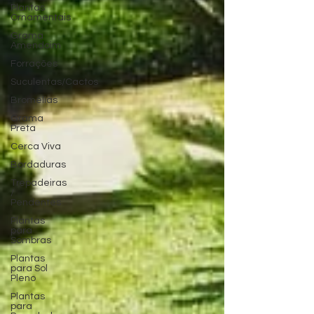
Plantas
Ornamentais
Grama
Amendoim
Forrações
Suculentas/Cactos
Bromélias
Grama
Preta
Cerca Viva
Bordaduras
Trepadeiras
/
Pendentes
Plantas
para
Sombras
Plantas
para Sol
Pleno
Plantas
para