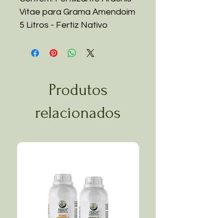
Vitae para Grama Amendoim
5 Litros - Fertiz Nativo
Produtos
relacionados