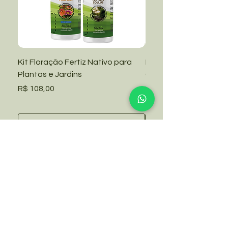
Kit Floração Fertiz Nativo para
Kit Manutenção Fertiz
Plantas e Jardins
Grama Amendoim e Ja
Preço
Preço
R$ 108,00
R$ 108,00
Adicionar ao carrinho