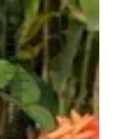
Plantas
Ornamentais
Grama
Amendoim
Forrações
Suculentas/Cactos
Bromélias
Grama
Preta
Cerca Viva
Bordaduras
Trepadeiras
/
Pendentes
Plantas
para
Sombras
Plantas
para Sol
Pleno
Plantas
para