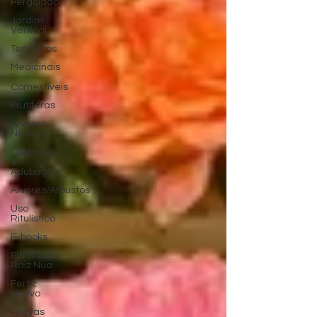
Pergolado
Jardim
Vertical
Temperos
Medicinais
/
Comestíveis
Frutíferas
Árvores
Nativas
Cuidados
e
Adubação
Arvores/Arbustos
Uso
Ritulístico
E-books
Plantas
Raiz Nua
Fertiz
Nativo
Pitayas