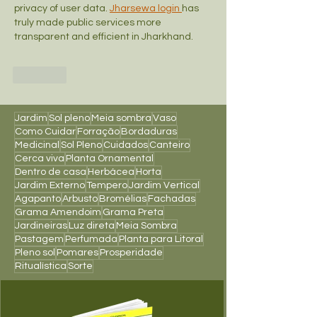
privacy of user data. 
Jharsewa login 
has 
truly made public services more 
transparent and efficient in Jharkhand.
Curtir
Jardim
Sol pleno
Meia sombra
Vaso
Como Cuidar
Forração
Bordaduras
Medicinal
Sol Pleno
Cuidados
Canteiro
Cerca viva
Planta Ornamental
Dentro de casa
Herbácea
Horta
Jardim Externo
Tempero
Jardim Vertical
Agapanto
Arbusto
Bromélias
Fachadas
Grama Amendoim
Grama Preta
Jardineiras
Luz direta
Meia Sombra
Pastagem
Perfumada
Planta para Litoral
Pleno sol
Pomares
Prosperidade
Ritualística
Sorte