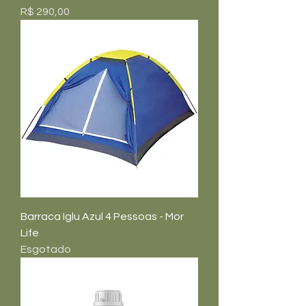
Preço
R$ 290,00
Barraca Iglu Azul 4 Pessoas - Mor
Life
Esgotado