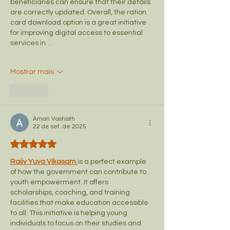
beneficiaries can ensure that their details 
are correctly updated. Overall, the ration 
card download option is a great initiative 
for improving digital access to essential 
services in…
Mostrar mais
Curtir
Aman Vashisth
22 de set. de 2025
Avaliado com 5 de 5 estrelas.
Rajiv Yuva Vikasam 
is a perfect example 
of how the government can contribute to 
youth empowerment. It offers 
scholarships, coaching, and training 
facilities that make education accessible 
to all. This initiative is helping young 
individuals to focus on their studies and 