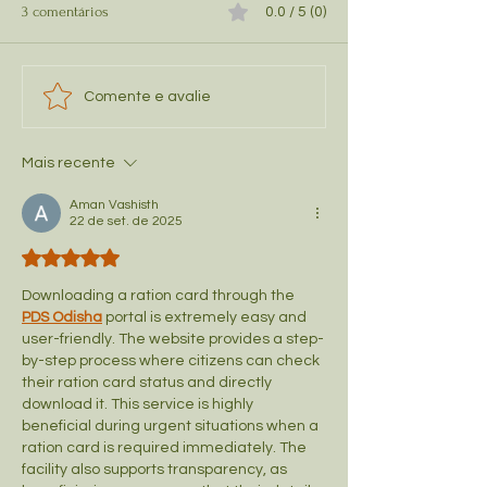
3 comentários
0.0 / 5 (0)
Pitaya Foliar: Nutrição Rápida
Pitaya Sollus: O Q
Comente e avalie
e Precisa para Suas Pitayas
Que Ele é Essenci
Suas Pitayas?
Mais recente
Aman Vashisth
22 de set. de 2025
Avaliado com 5 de 5 estrelas.
Downloading a ration card through the 
PDS Odisha
 portal is extremely easy and 
user-friendly. The website provides a step-
by-step process where citizens can check 
their ration card status and directly 
download it. This service is highly 
beneficial during urgent situations when a 
ration card is required immediately. The 
facility also supports transparency, as 