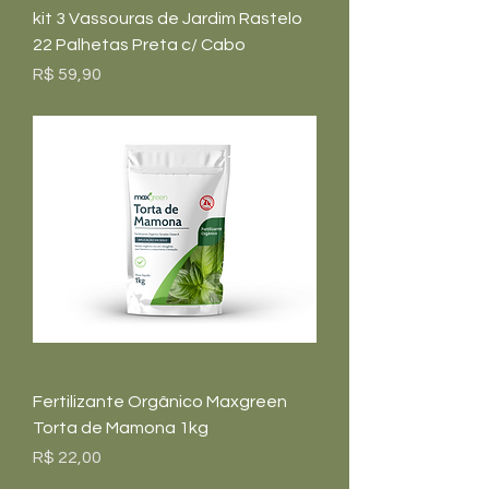
kit 3 Vassouras de Jardim Rastelo
22 Palhetas Preta c/ Cabo
Preço
R$ 59,90
Fertilizante Orgânico Maxgreen
Torta de Mamona 1kg
Preço
R$ 22,00