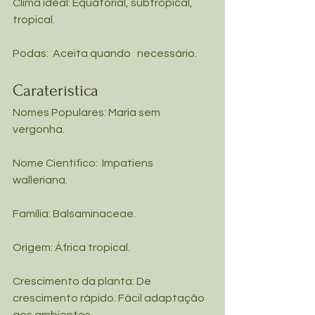
Clima ideal: Equatorial, subtropical, 
tropical.
Podas:  Aceita quando   necessário.
Caraterística
Nomes Populares: Maria sem 
vergonha.
Nome Científico:  Impatiens   
walleriana.
Família: Balsaminaceae.
Origem: África tropical.
Crescimento da planta: De   
crescimento rápido. Fácil adaptação 