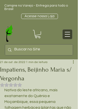
Compre no Varejo - Entrega para todo o
Brasil
Acesse nossa Loja
21 de out. de 2022
1 min de leitura
Impatiens, Beijinho Maria s/
Vergonha
Avaliado com NaN de 5 estrelas.
Nativa do leste africano, mais 
exatamente do Quênia e 
Moçambique, essa pequena 
folhagem herbácea (plantas que não 