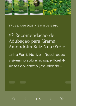
17 de jun. de 2025
2 min de leitura
🌱 Recomendação de
Adubação para Grama
Amendoim Raiz Nua (Pré e
Pós-Plantio)
Linha Fertiz Nativo – Resultados
visíveis no solo e na superfície! 🔸
Antes do Plantio (Pré-plantio –
Preparação do Solo) Produto...
1
/
8