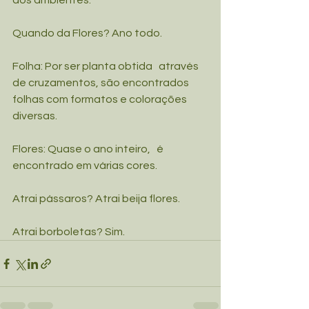
aos ambientes.
Quando da Flores? Ano todo.
Folha: Por ser planta obtida   através 
de cruzamentos, são encontrados 
folhas com formatos e colorações   
diversas.
Flores: Quase o ano inteiro,   é 
encontrado em várias cores.
Atrai pássaros? Atrai beija flores.
Atrai borboletas? Sim.