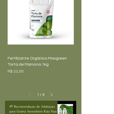
Fertilizante Orgânico Maxgreen
Torta de Mamona 1kg
Preço
R$ 22,00
1
/
4
🌱 Recomendação de Adubação
para Grama Amendoim Raiz Nua