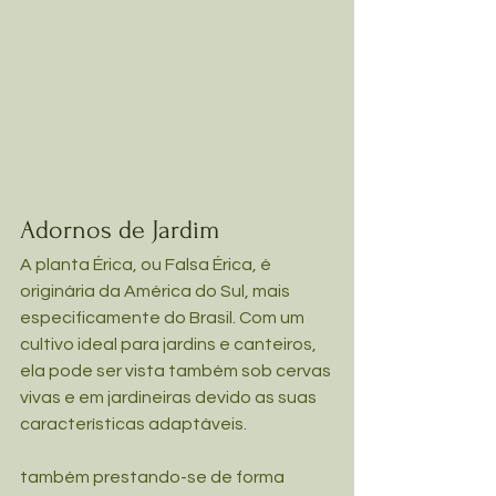
Adornos de Jardim
A planta Érica, ou Falsa Érica, é 
originária da América do Sul, mais 
especificamente do Brasil. Com um 
cultivo ideal para jardins e canteiros, 
ela pode ser vista também sob cervas 
vivas e em jardineiras devido as suas 
características adaptáveis.
também prestando-se de forma 