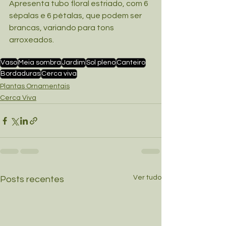
Apresenta tubo floral estriado, com 6 
sépalas e 6 pétalas, que podem ser 
brancas, variando para tons 
arroxeados.
Vaso
Meia sombra
Jardim
Sol pleno
Canteiro
Bordaduras
Cerca viva
Plantas Ornamentais
Cerca Viva
Ver tudo
Posts recentes