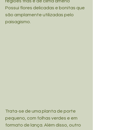
regiões frias e de clima ameno
Possui flores delicadas e bonitas que 
são amplamente utilizadas pelo 
paisagismo.
Trata-se de uma planta de porte 
pequeno, com folhas verdes e em 
formato de lança. Além disso, outro 