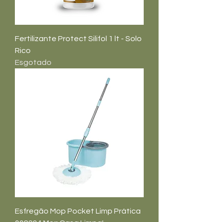
Fertilizante Protect Silifol 1 lt - Solo
Rico
Esgotado
Esfregão Mop Pocket Limp Prática