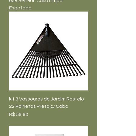
008294 Mor: Casa Limpa!
Esgotado
kit 3 Vassouras de Jardim Rastelo
22 Palhetas Preta c/ Cabo
Preço
R$ 59,90