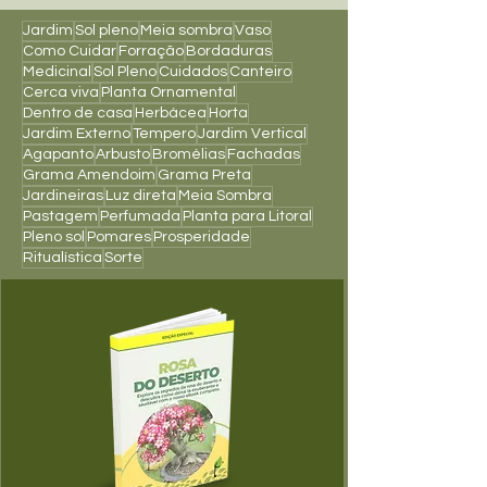
Jardim
Sol pleno
Meia sombra
Vaso
Como Cuidar
Forração
Bordaduras
Medicinal
Sol Pleno
Cuidados
Canteiro
Cerca viva
Planta Ornamental
Dentro de casa
Herbácea
Horta
Jardim Externo
Tempero
Jardim Vertical
Agapanto
Arbusto
Bromélias
Fachadas
Grama Amendoim
Grama Preta
Jardineiras
Luz direta
Meia Sombra
Pastagem
Perfumada
Planta para Litoral
Pleno sol
Pomares
Prosperidade
Ritualística
Sorte