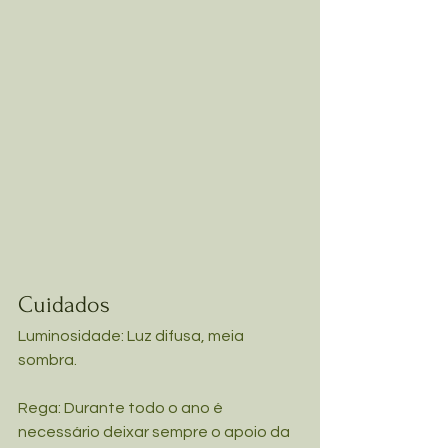
Cuidados
Luminosidade: Luz difusa, meia 
sombra.
Rega: Durante todo o ano é 
necessário deixar sempre o apoio da 