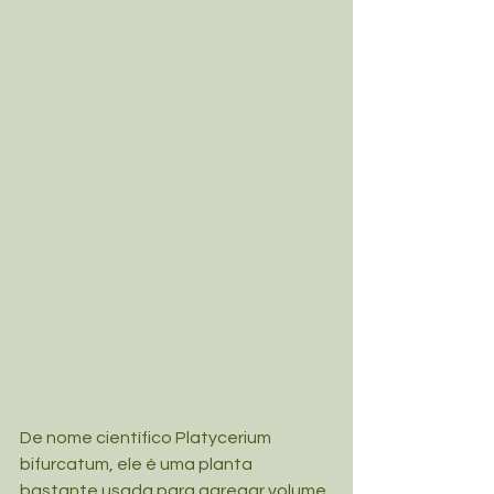
De nome científico Platycerium 
bifurcatum, ele é uma planta 
bastante usada para agregar volume 