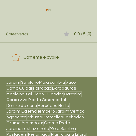
Comentários
0.0 / 5 (0)
Pitaya Foliar: Nutrição Rápida
Pitaya Sollus: O Q
Comente e avalie
e Precisa para Suas Pitayas
Que Ele é Essenci
Suas Pitayas?
Jardim
Sol pleno
Meia sombra
Vaso
Como Cuidar
Forração
Bordaduras
Medicinal
Sol Pleno
Cuidados
Canteiro
Cerca viva
Planta Ornamental
Dentro de casa
Herbácea
Horta
Jardim Externo
Tempero
Jardim Vertical
Agapanto
Arbusto
Bromélias
Fachadas
Grama Amendoim
Grama Preta
Jardineiras
Luz direta
Meia Sombra
Pastagem
Perfumada
Planta para Litoral