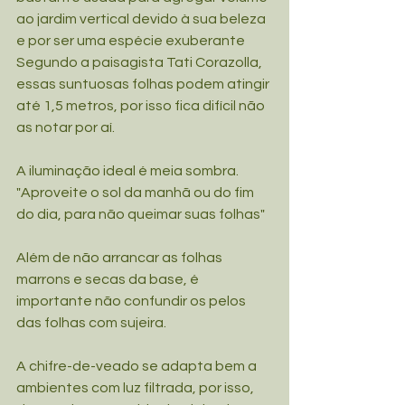
ao jardim vertical devido à sua beleza 
e por ser uma espécie exuberante
Segundo a paisagista Tati Corazolla, 
essas suntuosas folhas podem atingir 
até 1,5 metros, por isso fica difícil não 
as notar por aí.
A iluminação ideal é meia sombra. 
"Aproveite o sol da manhã ou do fim 
do dia, para não queimar suas folhas"
Além de não arrancar as folhas 
marrons e secas da base, é 
importante não confundir os pelos 
das folhas com sujeira.
A chifre-de-veado se adapta bem a 
ambientes com luz filtrada, por isso, 