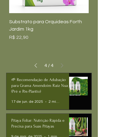
Substrato para Orquideas Forth
Jardim 1kg
Preço
R$ 22,90
4
/
4
🌱 Recomendação de Adubação
para Grama Amendoim Raiz Nua
(Pré e Pós-Plantio)
17 de jun. de 2025
2 min de leitura
Pitaya Foliar: Nutrição Rápida e
Precisa para Suas Pitayas
9 de mai. de 2025
1 min de leitura