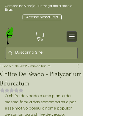
Compre no Varejo - Entrega para todo o
Brasil
Acesse nossa Loja
19 de out. de 2022
2 min de leitura
Chifre De Veado - Platycerium
Bifurcatum
Avaliado com NaN de 5 estrelas.
O chifre de veado é uma planta da 
mesma família das samambaias e por 
esse motivo possui o nome popular 
de samambaia chifre de veado.