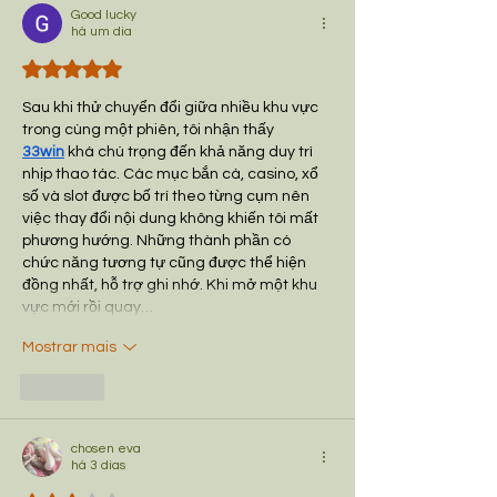
Good lucky
há um dia
Avaliado com 5 de 5 estrelas.
Sau khi thử chuyển đổi giữa nhiều khu vực 
trong cùng một phiên, tôi nhận thấy 
33win
 khá chú trọng đến khả năng duy trì 
nhịp thao tác. Các mục bắn cá, casino, xổ 
số và slot được bố trí theo từng cụm nên 
việc thay đổi nội dung không khiến tôi mất 
phương hướng. Những thành phần có 
chức năng tương tự cũng được thể hiện 
đồng nhất, hỗ trợ ghi nhớ. Khi mở một khu 
vực mới rồi quay…
Mostrar mais
Curtir
chosen eva
há 3 dias