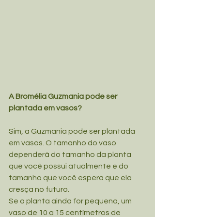
A Bromélia Guzmania pode ser 
plantada em vasos?
Sim, a Guzmania pode ser plantada 
em vasos. O tamanho do vaso 
dependerá do tamanho da planta 
que você possui atualmente e do 
tamanho que você espera que ela 
cresça no futuro.
Se a planta ainda for pequena, um 
vaso de 10 a 15 centímetros de 