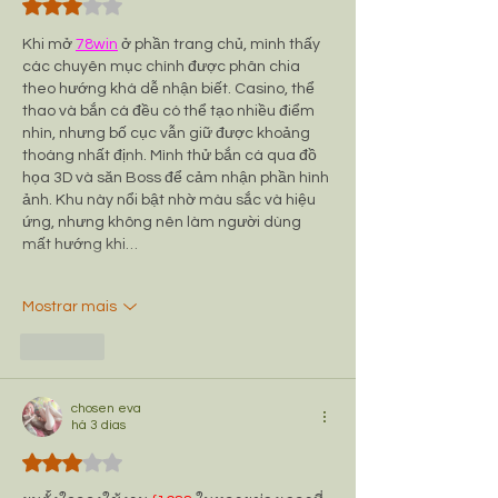
Avaliado com 3 de 5 estrelas.
Khi mở 
78win
 ở phần trang chủ, mình thấy 
các chuyên mục chính được phân chia 
theo hướng khá dễ nhận biết. Casino, thể 
thao và bắn cá đều có thể tạo nhiều điểm 
nhìn, nhưng bố cục vẫn giữ được khoảng 
thoáng nhất định. Mình thử bắn cá qua đồ 
họa 3D và săn Boss để cảm nhận phần hình 
ảnh. Khu này nổi bật nhờ màu sắc và hiệu 
ứng, nhưng không nên làm người dùng 
mất hướng khi…
Mostrar mais
Curtir
chosen eva
há 3 dias
Avaliado com 3 de 5 estrelas.