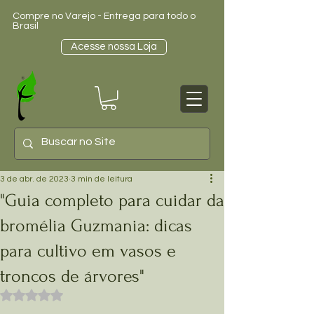
Compre no Varejo - Entrega para todo o
Brasil
Acesse nossa Loja
3 de abr. de 2023
3 min de leitura
"Guia completo para cuidar da
bromélia Guzmania: dicas
para cultivo em vasos e
troncos de árvores"
Avaliado com NaN de 5 estrelas.