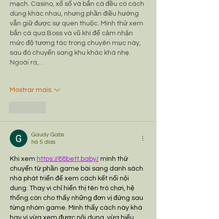
mạch. Casino, xổ số và bắn cá đều có cách 
dùng khác nhau, nhưng phần điều hướng 
vẫn giữ được sự quen thuộc. Mình thử xem 
bắn cá qua Boss và vũ khí để cảm nhận 
mức độ tương tác trong chuyên mục này, 
sau đó chuyển sang khu khác khá nhẹ. 
Ngoài ra,…
Mostrar mais
Curtir
Gaudy Gabs
há 5 dias
Khi xem 
https://88bett.baby/
 mình thử 
chuyển từ phần game bài sang danh sách 
nhà phát triển để xem cách kết nối nội 
dung. Thay vì chỉ hiển thị tên trò chơi, hệ 
thống còn cho thấy những đơn vị đứng sau 
từng nhóm game. Mình thấy cách này khá 
hay vì vừa xem được nội dung, vừa hiểu 