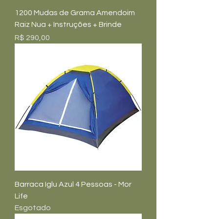
1200 Mudas de Grama Amendoim
Raiz Nua + Instruções + Brinde
Preço
R$ 290,00
Barraca Iglu Azul 4 Pessoas - Mor
Life
Esgotado