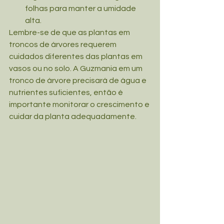
folhas para manter a umidade 
alta.
Lembre-se de que as plantas em 
troncos de árvores requerem 
cuidados diferentes das plantas em 
vasos ou no solo. A Guzmania em um 
tronco de árvore precisará de água e 
nutrientes suficientes, então é 
importante monitorar o crescimento e 
cuidar da planta adequadamente.