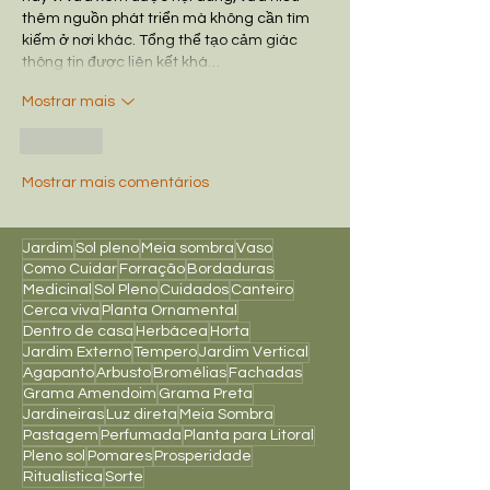
thêm nguồn phát triển mà không cần tìm 
kiếm ở nơi khác. Tổng thể tạo cảm giác 
thông tin được liên kết khá…
Mostrar mais
Curtir
Mostrar mais comentários
Jardim
Sol pleno
Meia sombra
Vaso
Como Cuidar
Forração
Bordaduras
Medicinal
Sol Pleno
Cuidados
Canteiro
Cerca viva
Planta Ornamental
Dentro de casa
Herbácea
Horta
Jardim Externo
Tempero
Jardim Vertical
Agapanto
Arbusto
Bromélias
Fachadas
Grama Amendoim
Grama Preta
Jardineiras
Luz direta
Meia Sombra
Pastagem
Perfumada
Planta para Litoral
Pleno sol
Pomares
Prosperidade
Ritualística
Sorte