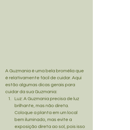
A Guzmania é uma bela bromélia que 
é relativamente fácil de cuidar. Aqui 
estão algumas dicas gerais para 
cuidar da sua Guzmania:
Luz: A Guzmania precisa de luz 
brilhante, mas não direta. 
Coloque a planta em um local 
bem iluminado, mas evite a 
exposição direta ao sol, pois isso 