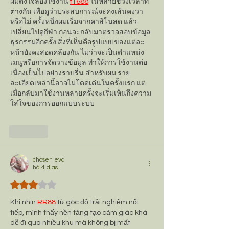
ผมตั้งใจลองใช้งาน 
f1688
 ในหลายช่วงเวลาที่
ต่างกัน เพื่อดูว่าประสบการณ์จะคงเส้นคงวา
หรือไม่ ครั้งหนึ่งผมเริ่มจากคาสิโนสด แล้ว
เปลี่ยนไปดูกีฬา ก่อนจะกลับมาตรวจสอบข้อมูล
ธุรกรรมอีกครั้ง สิ่งที่เห็นคือรูปแบบของแต่ละ
หน้ายังคงสอดคล้องกัน ไม่ว่าจะเป็นตำแหน่ง
เมนูหรือการจัดวางข้อมูล ทำให้การใช้งานต่อ
เนื่องเป็นไปอย่างราบรื่น สำหรับผม ราย
ละเอียดเหล่านี้อาจไม่โดดเด่นในครั้งแรก แต่
เมื่อกลับมาใช้งานหลายครั้งจะเริ่มเห็นถึงความ
ใส่ใจของการออกแบบระบบ
Curtir
chosen eva
há 4 dias
Avaliado com 3 de 5 estrelas.
Khi nhìn 
RR88
 từ góc độ trải nghiệm nối 
tiếp, mình thấy nền tảng tạo cảm giác khá 
dễ đi qua nhiều khu mà không bị mất 