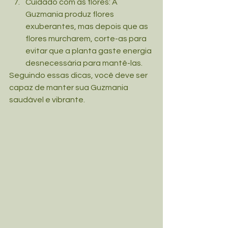
Cuidado com as flores: A 
Guzmania produz flores 
exuberantes, mas depois que as 
flores murcharem, corte-as para 
evitar que a planta gaste energia 
desnecessária para mantê-las.
Seguindo essas dicas, você deve ser 
capaz de manter sua Guzmania 
saudável e vibrante.