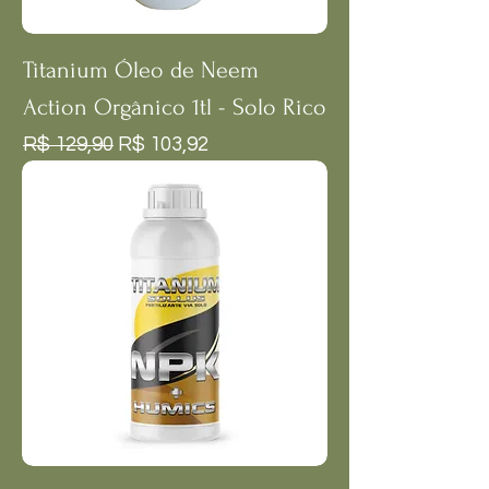
Titanium Óleo de Neem
Action Orgânico 1tl - Solo Rico
Preço normal
Preço promocional
R$ 129,90
R$ 103,92