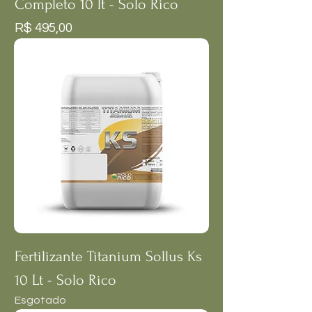
Completo 10 lt - Solo Rico
Preço
R$ 495,00
Fertilizante Titanium Sollus Ks
10 Lt - Solo Rico
Esgotado