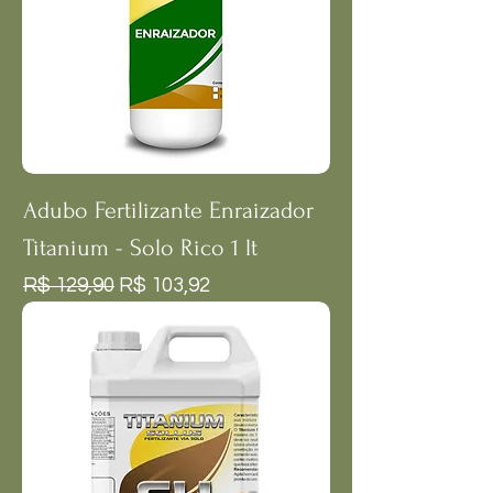
Adubo Fertilizante Enraizador
Titanium - Solo Rico 1 lt
Preço normal
Preço promocional
R$ 129,90
R$ 103,92