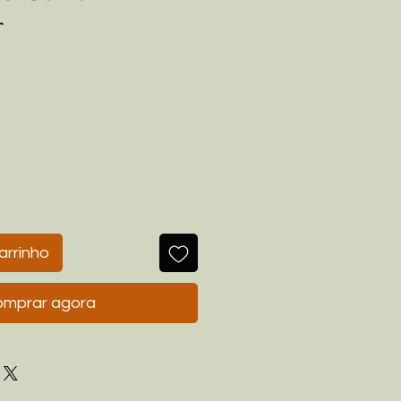
r
o
arrinho
mprar agora