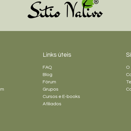
Links úteis
S
FAQ
O 
Blog
C
Fórum
Te
im
Grupos
C
Cursos e E-books
Afiliados