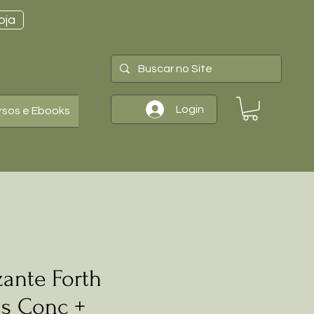
oja
Login
rsos e Ebooks
izante Forth
as Conc +