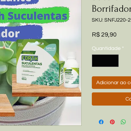
Borrifado
SKU: SNFJ220-2
Preç
R$ 29,90
Quantidade
*
Adicionar ao c
Co