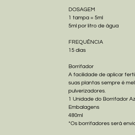
DOSAGEM
1 tampa = 5ml
5ml por litro de água
FREQUÊNCIA
15 dias
Borrifador
A facilidade de aplicar fer
suas plantas sempre é me
pulverizadores.
1 Unidade do Borrifador A
Embalagens
480ml
*Os borrifadores será envi