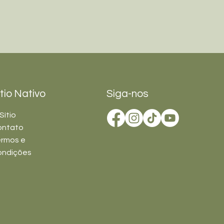
ítio Nativo
Siga-nos
Sítio
ontato
rmos e
ondições