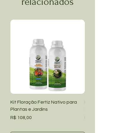
relacionados
Kit Floração Fertiz Nativo para
Kit Manutenção Fertiz
Plantas e Jardins
Grama Amendoim e Ja
Preço
Preço
R$ 108,00
R$ 108,00