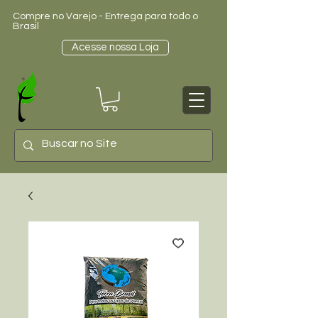
Compre no Varejo - Entrega para todo o
Brasil
Acesse nossa Loja