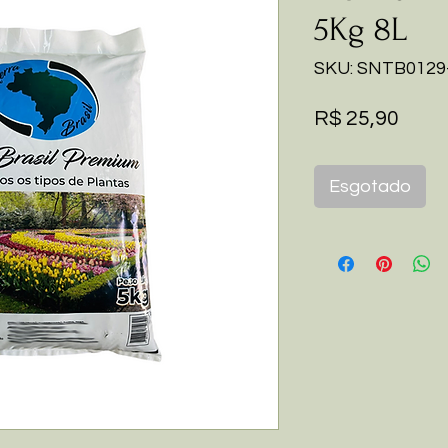
5Kg 8L
SKU: SNTB0129
Preç
R$ 25,90
Esgotado