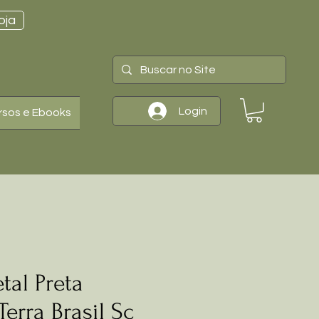
oja
Login
rsos e Ebooks
tal Preta
erra Brasil Sc