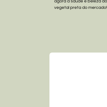
agora a saúde e beleza do
vegetal preta do mercado!