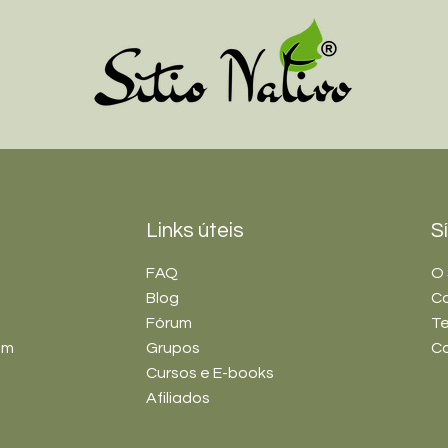
Links úteis
S
FAQ
O 
Blog
C
Fórum
Te
im
Grupos
C
Cursos e E-books
Afiliados