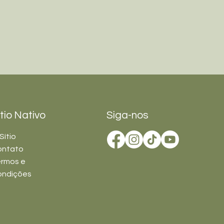
ítio Nativo
Siga-nos
Sítio
ontato
rmos e
ondições