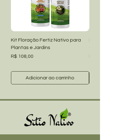
Kit Floração Fertiz Nativo para
Kit Manutenção Fertiz
Plantas e Jardins
Grama Amendoim e Ja
Preço
Preço
R$ 108,00
R$ 108,00
Adicionar ao carrinho