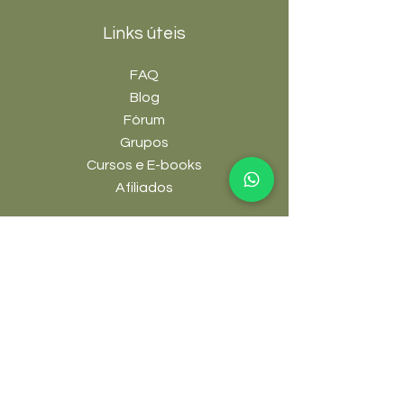
Links úteis
FAQ
Blog
Fórum
Grupos
Cursos e E-books
Afiliados
Plantas
Árvores Nativas
Frutíferas
Grama Preta
Grama Amendoim
Ornamentais
Suculentas