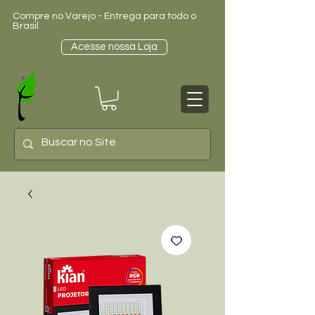
Compre no Varejo - Entrega para todo o
Brasil
Acesse nossa Loja