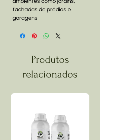
ambientes como jardins,
fachadas de prédios e
garagens
Produtos
relacionados