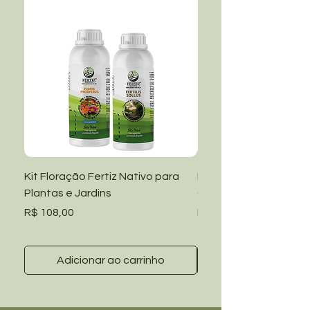
Kit Floração Fertiz Nativo para
Kit Manutenção Fertiz
Plantas e Jardins
Grama Amendoim e Ja
Preço
Preço
R$ 108,00
R$ 108,00
Adicionar ao carrinho