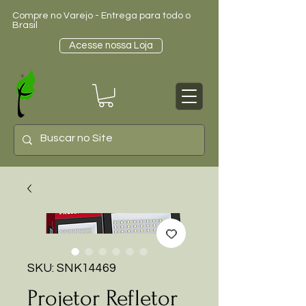
Compre no Varejo - Entrega para todo o
Brasil
Acesse nossa Loja
SKU: SNK14469
Projetor Refletor