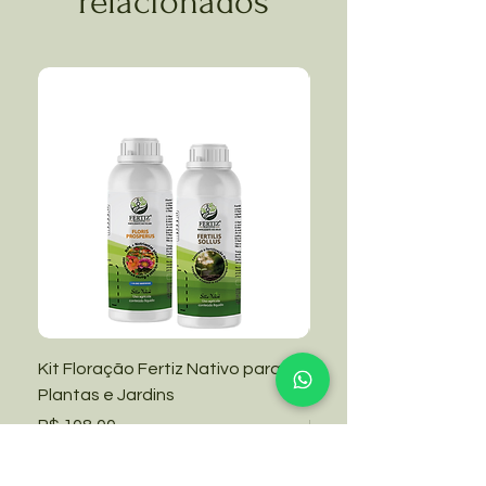
relacionados
Kit Floração Fertiz Nativo para
Kit Manutenção Fertiz
Plantas e Jardins
Grama Amendoim e Ja
Preço
Preço
R$ 108,00
R$ 108,00