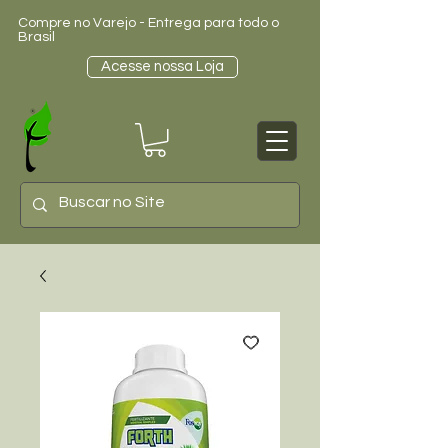
Compre no Varejo - Entrega para todo o
Brasil
Acesse nossa Loja