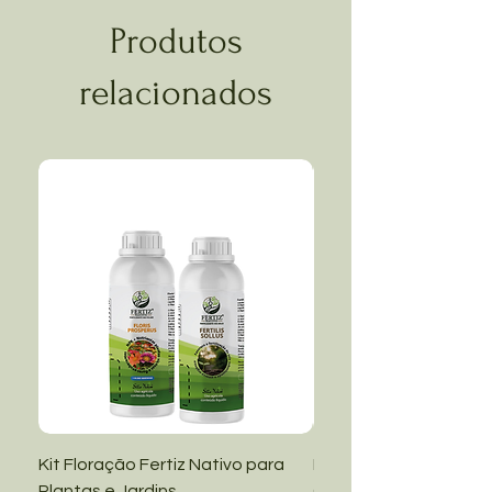
Produtos
relacionados
Kit Floração Fertiz Nativo para
Kit Manutenção Fertiz
Plantas e Jardins
Grama Amendoim e Ja