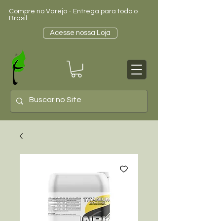
Compre no Varejo - Entrega para todo o
Brasil
Acesse nossa Loja