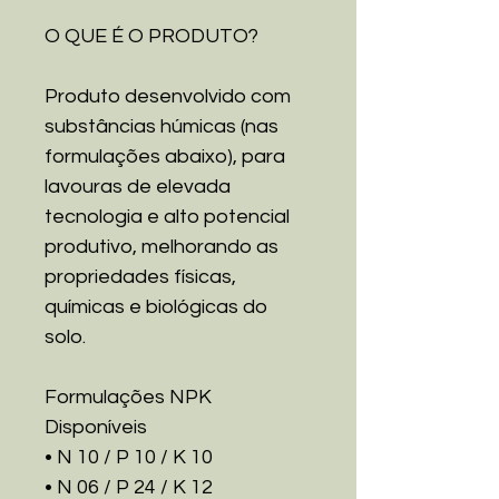
O QUE É O PRODUTO?
Produto desenvolvido com
substâncias húmicas (nas
formulações abaixo), para
lavouras de elevada
tecnologia e alto potencial
produtivo, melhorando as
propriedades físicas,
químicas e biológicas do
solo.
Formulações NPK
Disponíveis
• N 10 / P 10 / K 10
• N 06 / P 24 / K 12