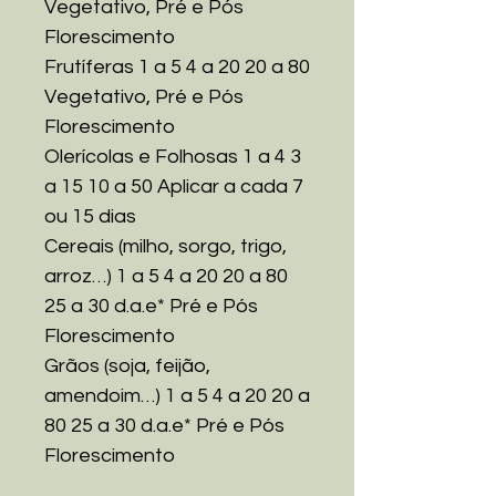
Vegetativo, Pré e Pós
Florescimento
Frutíferas
1 a 5
4 a 20
20 a 80
Vegetativo, Pré e Pós
Florescimento
Olerícolas e Folhosas
1 a 4
3
a 15
10 a 50
Aplicar a cada 7
ou 15 dias
Cereais (milho, sorgo, trigo,
arroz…)
1 a 5
4 a 20
20 a 80
25 a 30 d.a.e* Pré e Pós
Florescimento
Grãos (soja, feijão,
amendoim…)
1 a 5
4 a 20
20 a
80
25 a 30 d.a.e* Pré e Pós
Florescimento