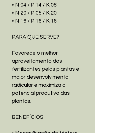
• N 04 / P 14 / K 08
• N 20 / P 05 / K 20
• N 16 / P 16 / K 16
PARA QUE SERVE?
Favorece o melhor
aproveitamento dos
fertilizantes pelas plantas e
maior desenvolvimento
radicular e maximiza o
potencial produtivo das
plantas.
BENEFÍCIOS