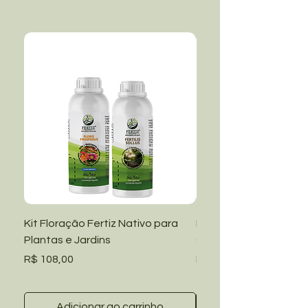
Kit Floração Fertiz Nativo para
Kit Manutenção Fertiz
Plantas e Jardins
Grama Amendoim e Ja
Preço
Preço
R$ 108,00
R$ 108,00
Adicionar ao carrinho