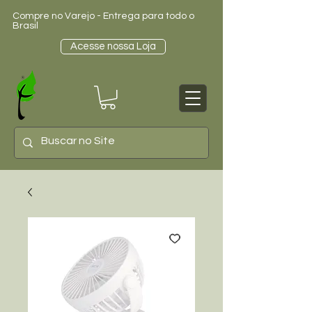
Compre no Varejo - Entrega para todo o
Brasil
Acesse nossa Loja