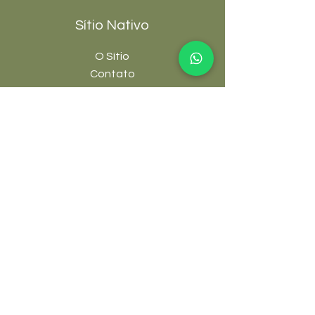
Sítio Nativo
O Sítio
Contato
Termos e
Condições
Links úteis
FAQ
Blog
Fórum
Grupos
Cursos e E-books
Afiliados