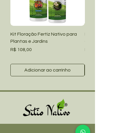
Kit Floração Fertiz Nativo para
Kit Manutenção Fertiz
Plantas e Jardins
Grama Amendoim e Ja
Preço
Preço
R$ 108,00
R$ 108,00
Adicionar ao carrinho