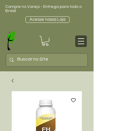
Compre no Varejo - Entrega para todo o
Brasil
Acesse nossa Loja