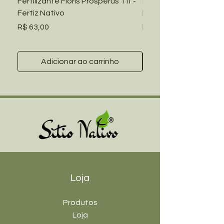
Fertilizante Floris Prosperus 1 lt -
Capa Piscina Redond
Fertiz Nativo
Premium 001406 Mor: 
Preço
Preço
R$ 63,00
R$ 129,85
Adicionar ao carrinho
Loja
Produtos
Loja