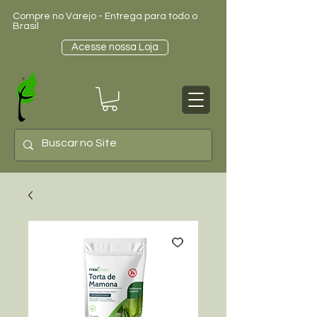
Compre no Varejo - Entrega para todo o
Brasil
Acesse nossa Loja