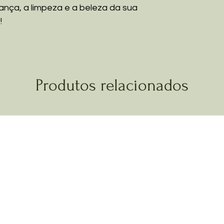
ança, a limpeza e a beleza da sua
!
Produtos relacionados