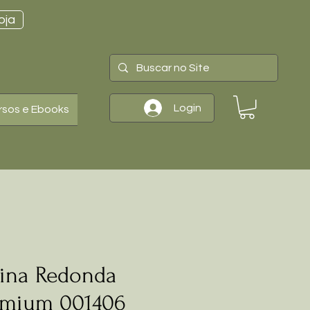
oja
Login
rsos e Ebooks
cina Redonda
emium 001406