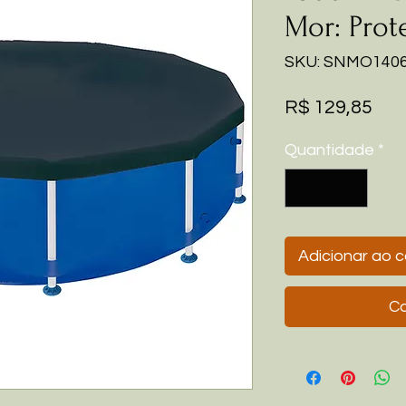
Mor: Prot
SKU: SNMO140
Pre
R$ 129,85
Quantidade
*
Adicionar ao c
Co