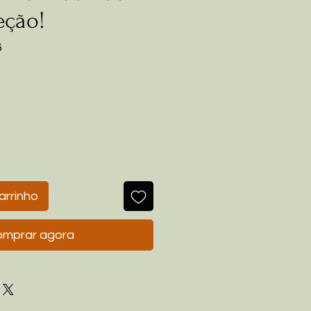
eção!
6
ço
arrinho
mprar agora