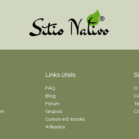
Links úteis
S
FAQ
O 
Blog
C
Fórum
Te
im
Grupos
C
Cursos e E-books
Afiliados