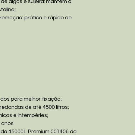
 de algas e sujeira: mantém a
talina;
 remoção: prático e rápido de
ados para melhor fixação;
redondas de até 4500 litros;
icos e intempéries;
 anos.
nda 45000L Premium 001406 da