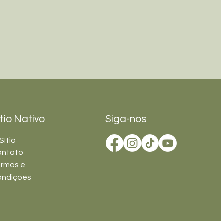
ítio Nativo
Siga-nos
Sítio
ontato
rmos e
ondições