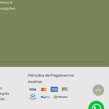
rmos e
ondições
Métodos de Pagamentos
Aceitos
o.
tegida
256-