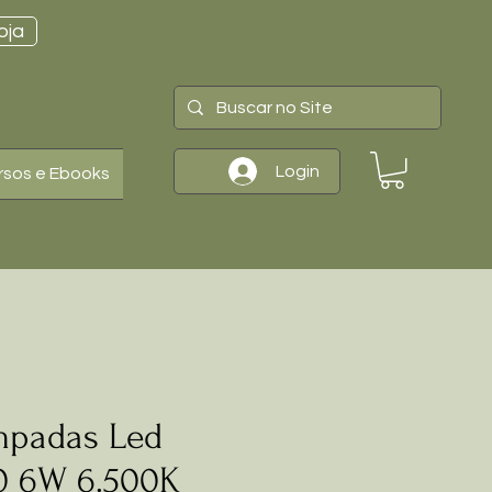
oja
Login
rsos e Ebooks
mpadas Led
0 6W 6.500K