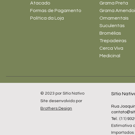
Atacado
Grama Preta
Formas de Pagamento
Grama Amendo
Política da Loja
Ornamentais
Suculentas
Bromélias
Trepadeiras
Cerca Viva
Medicinal
© 2023 por Sítio Nativo
Sítio Nativ
Site desenvolvido por
Rua Joaquim
Brothers Design
contato@sit
Tel.: (11) 9
Estimativa d
Importados 1