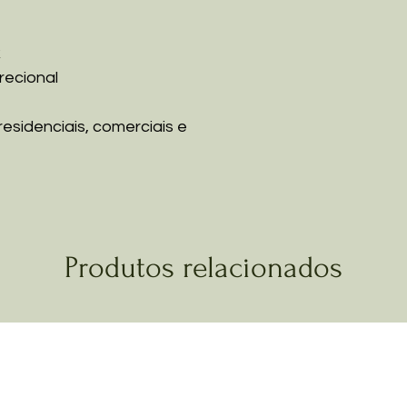
k
recional
esidenciais, comerciais e
Produtos relacionados