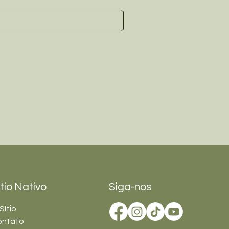
ítio Nativo
Siga-nos
Sítio
ontato