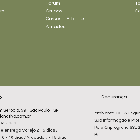
Fórum
Te
im
Grupos
C
Cursos e E-books
Afiliados
Segurança
o
 Seródio, 59 - São Paulo - SP
Ambiente 100% Segur
ionativo.com.br
Sua Informação é Pro
3292-5333
Pela Criptografia SSL 
e entrega Varejo 2 - 5 dias /
Bit.
0 - 40 dias / Atacado 7 - 15 dias