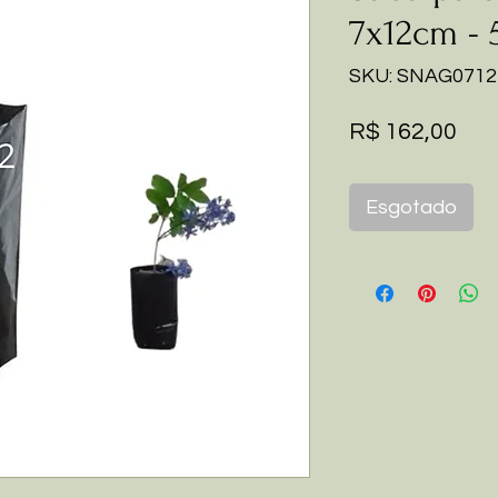
7x12cm - 
SKU: SNAG0712
Pre
R$ 162,00
Esgotado