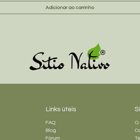
Adicionar ao carrinho
Links úteis
S
FAQ
O 
Blog
C
Fórum
Te