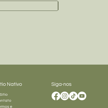
ítio Nativo
Siga-nos
Sítio
ontato
rmos e