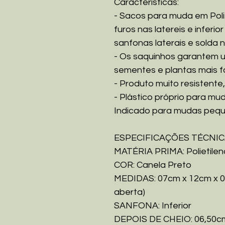
Características:
- Sacos para muda em Poli
furos nas latereis e infer
sanfonas laterais e solda 
- Os saquinhos garantem 
sementes e plantas mais f
- Produto muito resistente,
- Plástico próprio para mu
Indicado para mudas peque
ESPECIFICAÇÕES TÉCNI
MATÉRIA PRIMA: Polietile
COR: Canela Preto
MEDIDAS: 07cm x 12cm x 0
aberta)
SANFONA: Inferior
DEPOIS DE CHEIO: 06,50cm