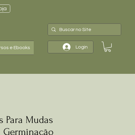
oja
Login
rsos e Ebooks
s Para Mudas
a Germinação