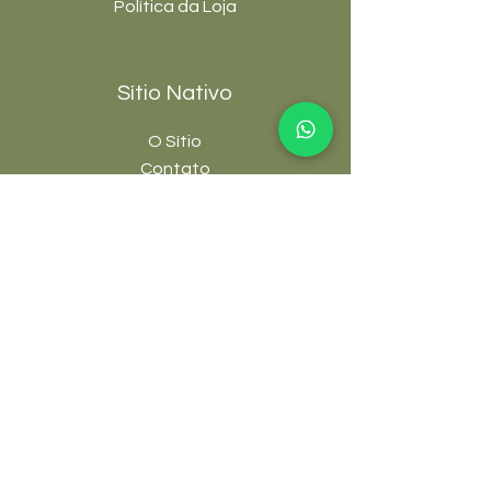
Política da Loja
Sítio Nativo
O Sítio
Contato
Termos e
Condições
Links úteis
FAQ
Blog
Fórum
Grupos
Cursos e E-books