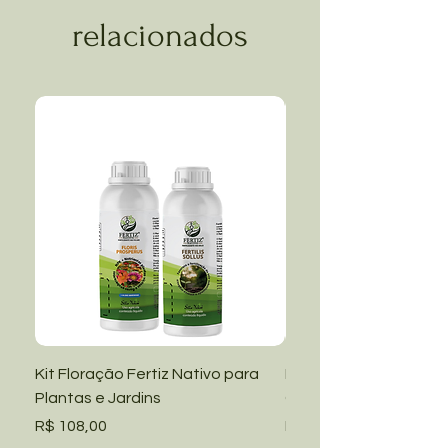
relacionados
Kit Floração Fertiz Nativo para
Kit Manutenção Fertiz
Plantas e Jardins
Grama Amendoim e Ja
Preço
Preço
R$ 108,00
R$ 108,00