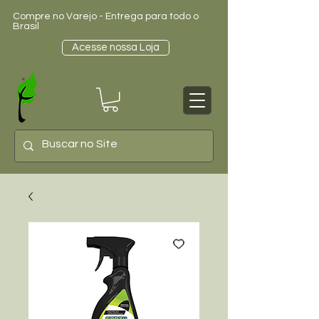
Compre no Varejo - Entrega para todo o
Brasil
Acesse nossa Loja