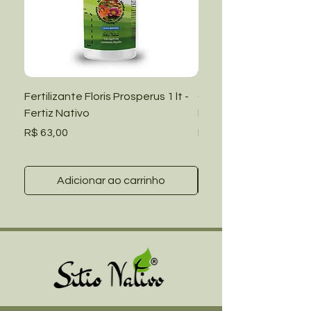
Fertilizante Floris Prosperus 1 lt -
Capa Piscina Redond
Fertiz Nativo
Premium 001406 Mor: 
Preço
Preço
R$ 63,00
R$ 129,85
Adicionar ao carrinho