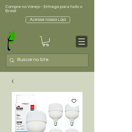
Compre no Varejo - Entrega para todo o
Brasil
Acesse nossa Loja