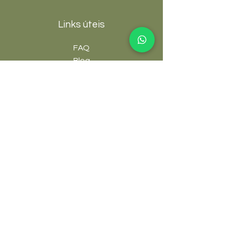
Links úteis
FAQ
Blog
Fórum
Grupos
Cursos e E-books
Afiliados
Plantas
Árvores Nativas
Frutíferas
Grama Preta
Grama Amendoim
Ornamentais