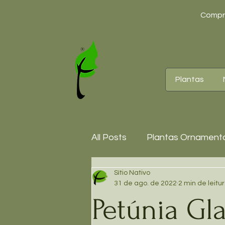
Compre
Plantas
All Posts
Plantas Ornamenta
Sítio Nativo
Suculentas/Cactos
Bro
31 de ago. de 2022
2 min de leitu
Petúnia Gl
Bordaduras
Trepadeir