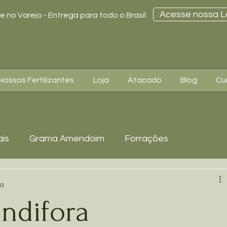
Acesse nossa L
 no Varejo - Entrega para todo o Brasil
Nossos Fertilizantes
Loja
Atacado
Blog
Cu
is
Grama Amendoim
Forrações
mélias
Grama Preta
Cerca Viva
ra
andifora
as / Pendentes
Plantas para Sombras