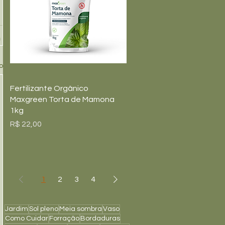
o
Visualização rápida
Fertilizante Orgânico
Maxgreen Torta de Mamona
1kg
Preço
R$ 22,00
1
2
3
4
Jardim
Sol pleno
Meia sombra
Vaso
Como Cuidar
Forração
Bordaduras