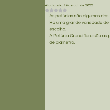
Atualizado:
19 de out. de 2022
Avaliado com NaN de 5 estrelas.
As petúnias são algumas das fl
Plantas para Sol Pleno
Há uma grande variedade de c
escolha. 
Temperos
Medicinais /
A Petúnia Grandiflora são as 
de diâmetro.
Cuidados e Adubação
Plantas Raiz Nua
Ferti