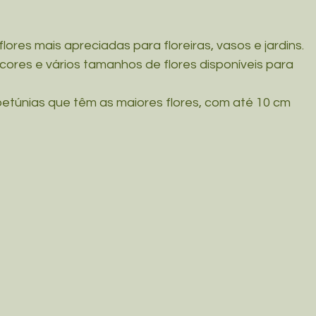
ores mais apreciadas para floreiras, vasos e jardins. 
Plantas para Pergolado
Jardim Vertical
ores e vários tamanhos de flores disponíveis para 
 Comestíveis
Frutíferas
Árvores Nativas
petúnias que têm as maiores flores, com até 10 cm 
Arvores/Arbustos
Uso Ritulístico
E-books
z Nativo
Pitayas
Recuperação Pós-Viagem