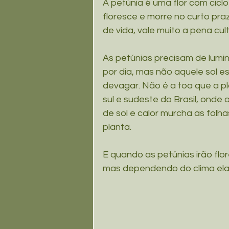
A petúnia é uma flor com ciclo
floresce e morre no curto p
de vida, vale muito a pena cult
As petúnias precisam de lumin
por dia, mas não aquele sol e
devagar. Não é a toa que a p
sul e sudeste do Brasil, onde
de sol e calor murcha as folh
planta.
E quando as petúnias irão flo
mas dependendo do clima ela