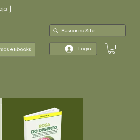
oja
Login
rsos e Ebooks