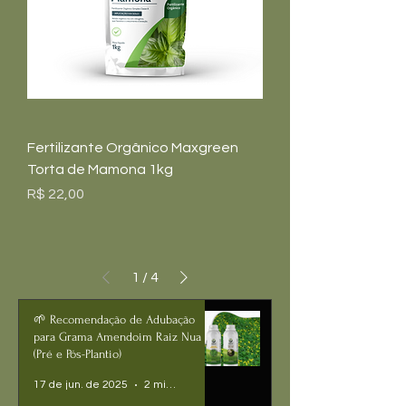
Fertilizante Orgânico Maxgreen
Torta de Mamona 1kg
Preço
R$ 22,00
1
/
4
🌱 Recomendação de Adubação
para Grama Amendoim Raiz Nua
(Pré e Pós-Plantio)
17 de jun. de 2025
2 min de leitura