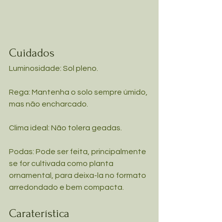
Cuidados
Luminosidade: Sol pleno.
Rega: Mantenha o solo sempre úmido, 
mas não encharcado.
Clima ideal: Não tolera geadas.
Podas: Pode ser feita, principalmente 
se for cultivada como planta 
ornamental, para deixa-la no formato 
arredondado e bem compacta.
Caraterística