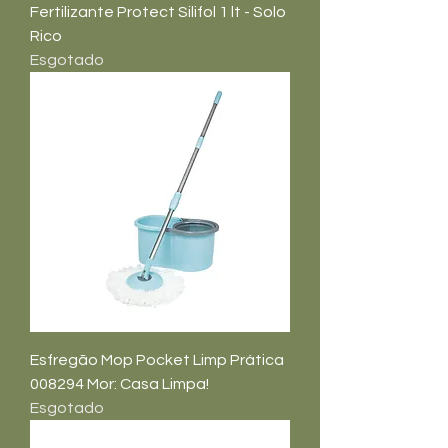
Fertilizante Protect Silifol 1 lt - Solo
Rico
Esgotado
Esfregão Mop Pocket Limp Prática
008294 Mor: Casa Limpa!
Esgotado