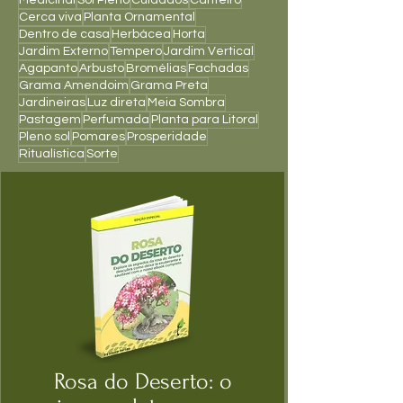
Cerca viva
Planta Ornamental
Dentro de casa
Herbácea
Horta
Jardim Externo
Tempero
Jardim Vertical
Agapanto
Arbusto
Bromélias
Fachadas
Grama Amendoim
Grama Preta
Jardineiras
Luz direta
Meia Sombra
Pastagem
Perfumada
Planta para Litoral
Pleno sol
Pomares
Prosperidade
Ritualística
Sorte
Rosa do Deserto: o