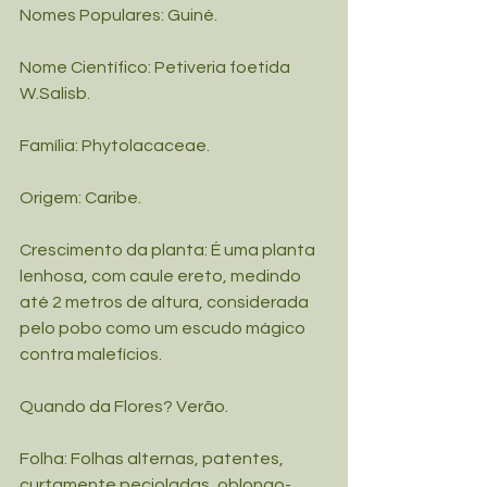
Nomes Populares: Guiné.
Nome Científico: Petiveria foetida 
W.Salisb. 
Família: Phytolacaceae.
Origem: Caribe.
Crescimento da planta: É uma planta 
lenhosa, com caule ereto, medindo 
até 2 metros de altura, considerada 
pelo pobo como um escudo mágico 
contra malefícios.
Quando da Flores? Verão.
Folha: Folhas alternas, patentes, 
curtamente pecioladas, oblongo-