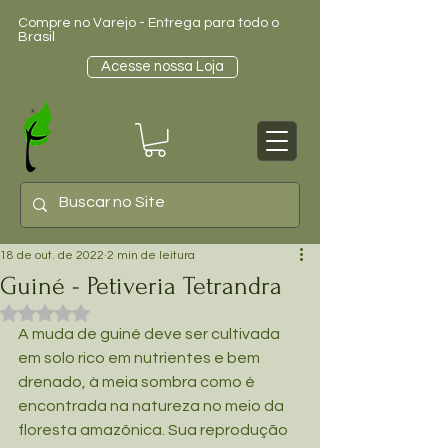
Compre no Varejo - Entrega para todo o
Brasil
Acesse nossa Loja
18 de out. de 2022
2 min de leitura
Guiné - Petiveria Tetrandra
Avaliado com NaN de 5 estrelas.
A muda de guiné deve ser cultivada 
em solo rico em nutrientes e bem 
drenado, à meia sombra como é 
encontrada na natureza no meio da 
floresta amazônica. Sua reprodução 