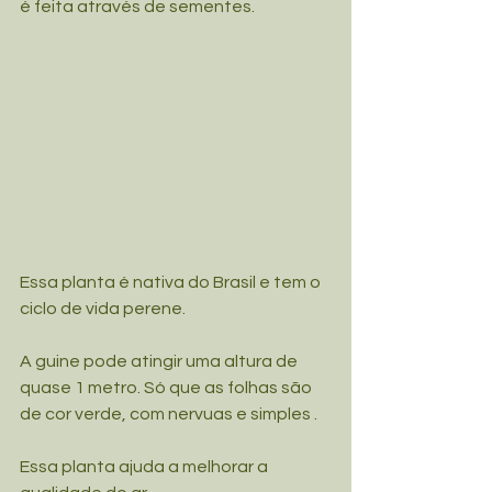
é feita através de sementes.
Essa planta é nativa do Brasil e tem o 
ciclo de vida perene.
A guine pode atingir uma altura de 
quase 1 metro. Só que as folhas são 
de cor verde, com nervuas e simples .
Essa planta ajuda a melhorar a 