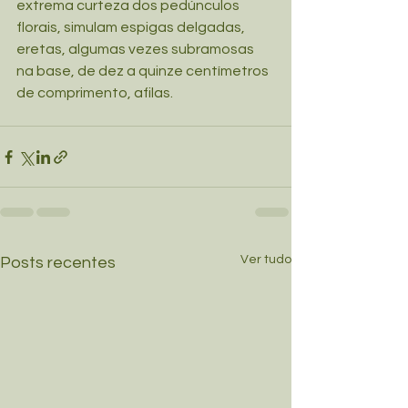
extrema curteza dos pedúnculos 
florais, simulam espigas delgadas, 
eretas, algumas vezes subramosas 
na base, de dez a quinze centímetros 
de comprimento, afilas.
Ver tudo
Posts recentes