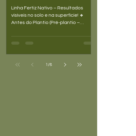
Pós-Plantio)
Linha Fertiz Nativo – Resultados
visíveis no solo e na superfície! 🔸
Antes do Plantio (Pré-plantio –
Preparação do Solo) Produto...
1
/
8