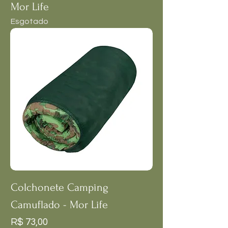
Mor Life
Esgotado
Colchonete Camping
Camuflado - Mor Life
Preço
R$ 73,00